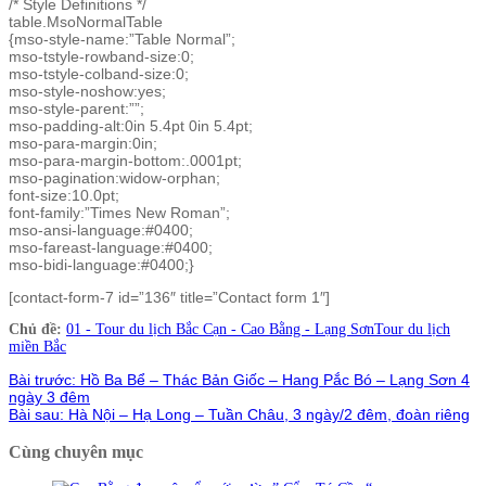
/* Style Definitions */
table.MsoNormalTable
{mso-style-name:”Table Normal”;
mso-tstyle-rowband-size:0;
mso-tstyle-colband-size:0;
mso-style-noshow:yes;
mso-style-parent:””;
mso-padding-alt:0in 5.4pt 0in 5.4pt;
mso-para-margin:0in;
mso-para-margin-bottom:.0001pt;
mso-pagination:widow-orphan;
font-size:10.0pt;
font-family:”Times New Roman”;
mso-ansi-language:#0400;
mso-fareast-language:#0400;
mso-bidi-language:#0400;}
[contact-form-7 id=”136″ title=”Contact form 1″]
Chủ đề:
01 - Tour du lịch Bắc Cạn - Cao Bằng - Lạng Sơn
Tour du lịch
miền Bắc
Bài trước:
Hồ Ba Bể – Thác Bản Giốc – Hang Pắc Bó – Lạng Sơn 4
ngày 3 đêm
Bài sau:
Hà Nội – Hạ Long – Tuần Châu, 3 ngày/2 đêm, đoàn riêng
Cùng chuyên mục