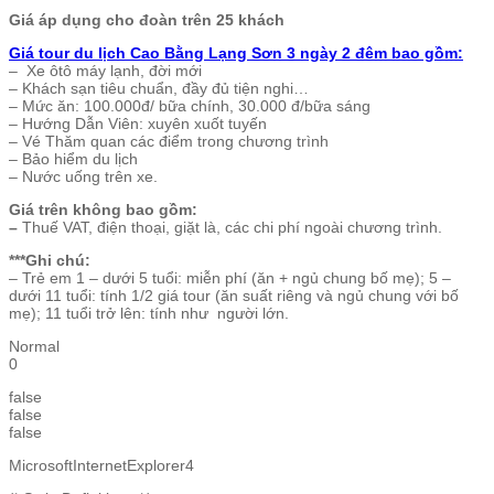
Giá áp dụng cho đoàn trên 25 khách
Giá tour du lịch Cao Bằng Lạng Sơn 3 ngày 2 đêm bao gồm:
– Xe ôtô máy lạnh, đời mới
– Khách sạn tiêu chuẩn, đầy đủ tiện nghi…
– Mức ăn: 100.000đ/ bữa chính, 30.000 đ/bữa sáng
– Hướng Dẫn Viên: xuyên xuốt tuyến
– Vé Thăm quan các điểm trong chương trình
– Bảo hiểm du lịch
– Nước uống trên xe.
Giá trên không bao gồm:
–
Thuế VAT, điện thoại, giặt là, các chi phí ngoài chương trình.
***Ghi chú:
– Trẻ em 1 – dưới 5 tuổi: miễn phí (ăn + ngủ chung bố mẹ); 5 –
dưới 11 tuổi: tính 1/2 giá tour (ăn suất riêng và ngủ chung với bố
mẹ); 11 tuổi trở lên: tính như người lớn.
Normal
0
false
false
false
MicrosoftInternetExplorer4