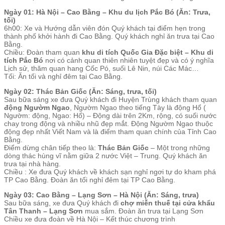
Ngày 01: Hà Nội – Cao Bằng – Khu du lịch Pắc Bó (Ăn: Trưa,
tối)
6h00: Xe và Hướng dẫn viên đón Quý khách tại điểm hẹn trong
thành phố khởi hành đi Cao Bằng. Quý khách nghỉ ăn trưa tại Cao
Bằng.
Chiều: Đoàn tham quan
khu di tích Quốc Gia Đặc biệt – Khu di
tích Pắc Bó
nơi có cảnh quan thiên nhiên tuyệt đẹp và có ý nghĩa
Lịch sử, thăm quan hang Cốc Pó, suối Lê Nin, núi Các Mác…
Tối: Ăn tối và nghỉ đêm tại Cao Bằng.
Ngày 02: Thác Bản Giốc (Ăn: Sáng, trưa, tối)
Sau bữa sáng xe đưa Quý khách đi Huyện Trùng khách tham quan
động Ngườm Ngao
, Ngườm Ngao theo tiếng Tày là động Hổ (
Ngườm: động, Ngao: Hổ) – Động dài trên 2Km, rộng, có suối nước
chay trong động và nhiều nhũ đẹp mắt. Động Ngườm Ngao thuộc
động đẹp nhất Viết Nam và là điểm tham quan chính của Tỉnh Cao
Bằng.
Điểm dừng chân tiếp theo là:
Thác Bản Giốc
– Một trong những
dòng thác hùng vĩ nằm giữa 2 nước Việt – Trung. Quý khách ăn
trưa tại nhà hàng.
Chiều : Xe đưa Quý khách về khách sạn nghỉ ngơi tự do kham phá
TP Cao Bằng. Đoàn ăn tối nghỉ đêm tại TP Cao Bằng.
Ngày 03: Cao Bằng – Lạng Sơn – Hà Nội (Ăn: Sáng, trưa)
Sau bữa sáng, xe đưa Quý khách đi
chợ miễn thuế tại cửa khẩu
Tân Thanh – Lạng Sơn
mua sắm. Đoàn ăn trưa tại Lạng Sơn
Chiều xe đưa đoàn về Hà Nội – Kết thúc chương trình