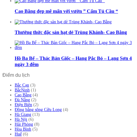
Cao Bằng đẹp mê mẩn với vườn ” Cẩm Tú Cầu “
Thưởng thức đặc sản hạt dẻ Trùng Khánh- Cao Bằng
Hồ Ba Bể – Thác Bản Giốc – Hang Pắc Bó – Lạng Sơn 4
ngày 3 đêm
Điểm du lịch
Bắc Cạn
(3)
BắcNinh
(1)
Cao Bằng
(4)
Đà Nẵng
(2)
Điện Biên
(2)
Đồng bằng sông Cửu Long
(4)
Hà Giang
(13)
Hà Nội
(6)
Hải Phòng
(8)
Hòa Bình
(5)
Huế
(6)