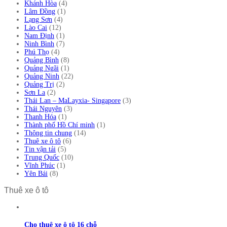
Khánh Hòa
(4)
Lâm Đồng
(1)
Lạng Sơn
(4)
Lào Cai
(12)
Nam Định
(1)
Ninh Bình
(7)
Phú Thọ
(4)
Quảng Bình
(8)
Quảng Ngãi
(1)
Quảng Ninh
(22)
Quảng Trị
(2)
Sơn La
(2)
Thái Lan – MaLayxia- Singapore
(3)
Thái Nguyên
(3)
Thanh Hóa
(1)
Thành phố Hồ Chí minh
(1)
Thông tin chung
(14)
Thuê xe ô tô
(6)
Tin vận tải
(5)
Trung Quốc
(10)
Vĩnh Phúc
(1)
Yên Bái
(8)
Thuê xe ô tô
Cho thuê xe ô tô 16 chỗ