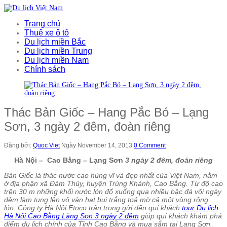
Trang chủ
Thuê xe ô tô
Du lịch miền Bắc
Du lịch miền Trung
Du lịch miền Nam
Chính sách
Thác Bản Giốc – Hang Pắc Bó – Lạng
Sơn, 3 ngày 2 đêm, đoàn riêng
Đăng bởi:
Quoc Viet
Ngày November 14, 2013
0 Comment
Hà Nội – Cao Bằng – Lạng Sơn
3 ngày 2 đêm, đoàn riêng
Bản Giốc là thác nước cao hùng vĩ và đẹp nhất của Việt Nam, nằm
ở địa phận xã Ðàm Thủy, huyện Trùng Khánh, Cao Bằng. Từ độ cao
trên 30 m những khối nước lớn đổ xuống qua nhiều bậc đá vôi ngày
đêm làm tung lên vô vàn hạt bụi trắng toả mờ cả một vùng rộng
lớn..Công ty Hà Nội Etoco trân trọng gửi đến quí khách
tour Du lịch
Hà Nội Cao Bằng Làng Sơn 3 ngày 2 đêm
giúp quí khách khám phá
điểm du lịch chính của Tỉnh Cao Bằng và mua sắm tại Lạng Sơn..