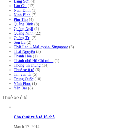
Lạng Sơn
(4)
Lào Cai
(12)
Nam Định
(1)
Ninh Bình
(7)
Phú Thọ
(4)
Quảng Bình
(8)
Quảng Ngãi
(1)
Quảng Ninh
(22)
Quảng Trị
(2)
Sơn La
(2)
Thái Lan – MaLayxia- Singapore
(3)
Thái Nguyên
(3)
Thanh Hóa
(1)
Thành phố Hồ Chí minh
(1)
Thông tin chung
(14)
Thuê xe ô tô
(6)
Tin vận tải
(5)
Trung Quốc
(10)
Vĩnh Phúc
(1)
Yên Bái
(8)
Thuê xe ô tô
Cho thuê xe ô tô 16 chỗ
March 17, 2014