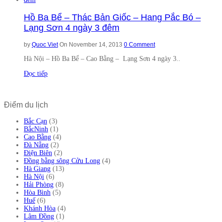
Hồ Ba Bể – Thác Bản Giốc – Hang Pắc Bó –
Lạng Sơn 4 ngày 3 đêm
by
Quoc Viet
On November 14, 2013
0 Comment
Hà Nội – Hồ Ba Bể – Cao Bằng – Lạng Sơn 4 ngày 3..
Đọc tiếp
Điểm du lịch
Bắc Cạn
(3)
BắcNinh
(1)
Cao Bằng
(4)
Đà Nẵng
(2)
Điện Biên
(2)
Đồng bằng sông Cửu Long
(4)
Hà Giang
(13)
Hà Nội
(6)
Hải Phòng
(8)
Hòa Bình
(5)
Huế
(6)
Khánh Hòa
(4)
Lâm Đồng
(1)