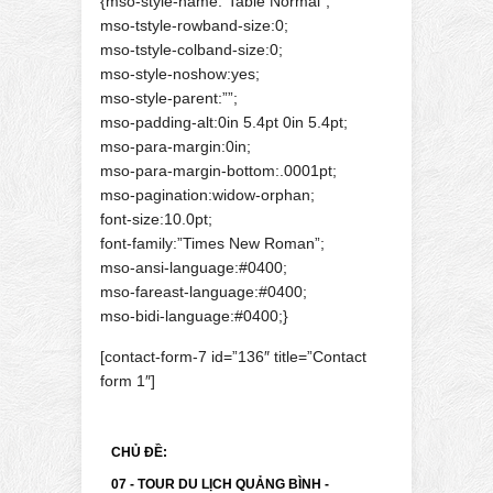
{mso-style-name:”Table Normal”;
mso-tstyle-rowband-size:0;
mso-tstyle-colband-size:0;
mso-style-noshow:yes;
mso-style-parent:””;
mso-padding-alt:0in 5.4pt 0in 5.4pt;
mso-para-margin:0in;
mso-para-margin-bottom:.0001pt;
mso-pagination:widow-orphan;
font-size:10.0pt;
font-family:”Times New Roman”;
mso-ansi-language:#0400;
mso-fareast-language:#0400;
mso-bidi-language:#0400;}
[contact-form-7 id=”136″ title=”Contact
form 1″]
CHỦ ĐỀ:
07 - TOUR DU LỊCH QUẢNG BÌNH -