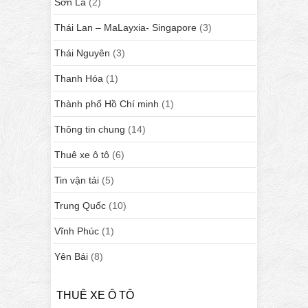
Sơn La
(2)
Thái Lan – MaLayxia- Singapore
(3)
Thái Nguyên
(3)
Thanh Hóa
(1)
Thành phố Hồ Chí minh
(1)
Thông tin chung
(14)
Thuê xe ô tô
(6)
Tin vận tải
(5)
Trung Quốc
(10)
Vĩnh Phúc
(1)
Yên Bái
(8)
THUÊ XE Ô TÔ