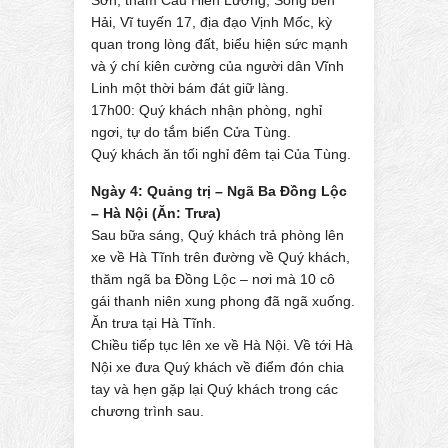
Sơn, thăm Cầu Hiền Lương, Sông bến
Hải, Vĩ tuyến 17, địa đạo Vịnh Mốc, kỳ
quan trong lòng đất, biểu hiện sức mạnh
và ý chí kiên cường của người dân Vĩnh
Linh một thời bám đát giữ làng.
17h00: Quý khách nhận phòng, nghỉ
ngơi, tự do tắm biển Cửa Tùng.
Quý khách ăn tối nghỉ đêm tại Của Tùng.
Ngày 4: Quảng trị – Ngã Ba Đồng Lộc
– Hà Nội (Ăn: Trưa)
Sau bữa sáng, Quý khách trả phòng lên
xe về Hà Tĩnh trên đường về Quý khách,
thăm ngã ba Đồng Lộc – nơi mà 10 cô
gái thanh niên xung phong đã ngã xuống.
Ăn trưa tại Hà Tĩnh.
Chiều tiếp tục lên xe về Hà Nội. Về tới Hà
Nội xe đưa Quý khách về điểm đón chia
tay và hẹn gặp lại Quý khách trong các
chương trình sau.