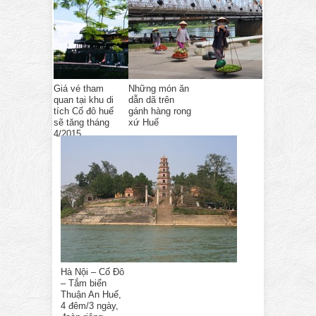
Giá vé tham
Những món ăn
quan tại khu di
dẫn dã trên
tích Cố đô huế
gánh hàng rong
sẽ tăng tháng
xứ Huế
4/2015
Hà Nội – Cố Đô
– Tắm biển
Thuận An Huế,
4 đêm/3 ngày,