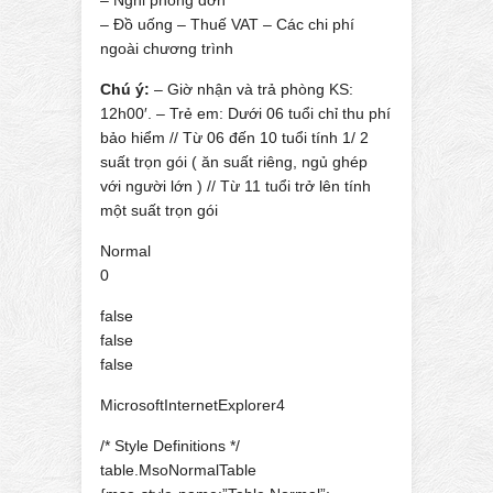
– Nghỉ phòng đơn
– Đồ uống – Thuế VAT – Các chi phí
ngoài chương trình
Chú ý:
– Giờ nhận và trả phòng KS:
12h00′. – Trẻ em: Dưới 06 tuổi chỉ thu phí
bảo hiểm // Từ 06 đến 10 tuổi tính 1/ 2
suất trọn gói ( ăn suất riêng, ngủ ghép
với người lớn ) // Từ 11 tuổi trở lên tính
một suất trọn gói
Normal
0
false
false
false
MicrosoftInternetExplorer4
/* Style Definitions */
table.MsoNormalTable