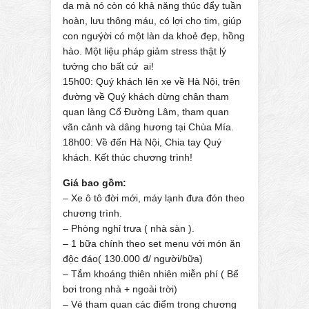
da mà nó còn có khả năng thúc đẩy tuần
hoàn, lưu thông máu, có lợi cho tim, giúp
con ngưýời có một làn da khoẻ đẹp, hồng
hào. Một liệu pháp giảm stress thật lý
tưởng cho bất cứ ai!
15h00: Quý khách lên xe về Hà Nội, trên
đường về Quý khách dừng chân tham
quan làng Cổ Đường Lâm, tham quan
vãn cảnh và dâng hương tại Chùa Mía.
18h00: Về đến Hà Nội, Chia tay Quý
khách. Kết thúc chương trình!
Giá bao gồm:
– Xe ô tô đời mới, máy lạnh đưa đón theo
chương trình.
– Phòng nghỉ trưa ( nhà sàn ).
– 1 bữa chính theo set menu với món ăn
độc đáo( 130.000 đ/ người/bữa)
– Tắm khoáng thiên nhiên miễn phí ( Bể
bơi trong nhà + ngoài trời)
– Vé tham quan các điểm trong chương