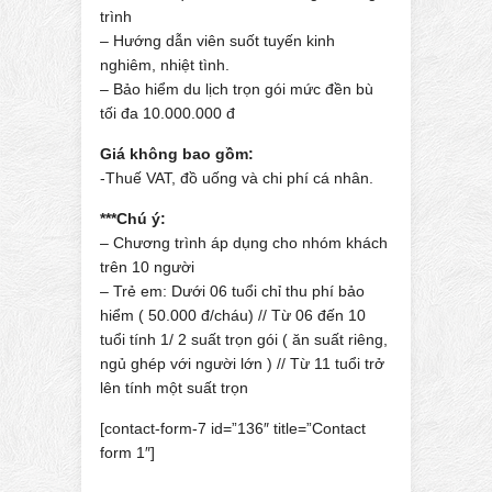
trình
– Hướng dẫn viên suốt tuyến kinh
nghiêm, nhiệt tình.
– Bảo hiểm du lịch trọn gói mức đền bù
tối đa 10.000.000 đ
Giá không bao gồm:
-Thuế VAT, đồ uống và chi phí cá nhân.
***Chú ý:
– Chương trình áp dụng cho nhóm khách
trên 10 người
– Trẻ em: Dưới 06 tuổi chỉ thu phí bảo
hiểm ( 50.000 đ/cháu) // Từ 06 đến 10
tuổi tính 1/ 2 suất trọn gói ( ăn suất riêng,
ngủ ghép với người lớn ) // Từ 11 tuổi trở
lên tính một suất trọn
[contact-form-7 id=”136″ title=”Contact
form 1″]