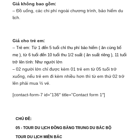
Giá không bao gồm:
– Đ
ồ uống, các chi phí ngoài chương trình, bảo hiểm du
lịch.
Giá cho trẻ em:
–
Trẻ em: Từ 1 đến 5 tuổi chỉ thu phí bảo hiểm ( ăn cùng bố
mẹ ), từ 6 tuổi đến 10 tuổi thu 1/2 suất ( ăn suất riêng ), 11 tuổi
trở lên tính: Như người lớn
02 người lớn chỉ được kèm 01 trẻ em từ 05 tuổi trở
–
xuống, nếu trẻ em đi kèm nhiều hơn thì từ em thứ 02 trở
lên phải mua ½ vé.
[contact-form-7 id=”136″ title=”Contact form 1″]
CHỦ ĐỀ:
05 - TOUR DU LỊCH ĐỒNG BẰNG TRUNG DU BẮC BỘ
TOUR DU LỊCH MIỀN BẮC