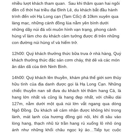
nhiều lượt khách tham quan.
Sau khi thăm quan hai ngôi
đền cổ thời hai triều đại Đinh Lê, du khách bắt đầu hành
trình đến với Hạ Long cạn (Tam Cốc) đi 10km xuyên qua
làng mạc, những cánh đồng lúa nằm yên bình dưới
những dãy núi đá vôi muôn hình vạn trạng, phong cảnh
hùng vĩ làm cho du khách cảm tưởng được đi trên những
con đường núi hùng vĩ và hiểm trở.
12h00: Quý khách thưởng thức bữa trưa ở nhà hàng, Quý
khách thưởng thức đặc sản cơm cháy, thịt dê và các món
ăn dân dã của tỉnh Ninh Bình.
14h00: Quý khách lên thuyền, khám phá thế giới sơn thủy
hữu tình của địa danh được gọi là Hạ Long Cạn. Những
chiếc thuyền nan sẽ đưa du khách tới thăm hang Cả, là
hang lớn nhất và cũng là hang đẹp nhất, với chiều dài
127m, nằm dưới một quả núi lớn vắt ngang qua dòng
Ngô Đồng. Du khách sẽ cảm nhận được không khí trong
lành, mát lạnh của hương đồng gió nội, khi đi sâu vào
lòng hang, thạch nhũ từ trần hang rủ xuống lô nhô óng
ánh như những khối châu ngọc kỳ ảo…Tiếp tục cuộc