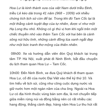
Hoa Lư là kinh thành xưa của việt Nam dưới triều Đinh,
triều Lê kéo dài trong 41 năm (968 – 1009) với nhiều
chứng tích lịch sử còn để lại. Trong khi đó Tam Cốc lại là
một thắng cảnh tuyệt đẹp của tự nhiên, được ví như một
Hạ Long thu nhỏ. Không có gì thú vị hơn khi ngồi trên một
chiếc thuyền nhỏ vào thăm Tam Cốc với hai bên là cảnh
sông núi hữu tình, những cánh đồng lúa xanh ngắt đẹp
như một bức tranh thơ mộng của thiên nhiên.
08h00: Xe và hướng dẫn viên đón Quý khách tại trung
tâm TP. Hà Nội, xuất phát đi Ninh Bình, bắt đầu chuyến
du lịch tham quan Hoa Lư – Tam Cốc.
10h00: Đến Ninh Bình, xe đưa Quý khách đi tham quan
Hoa Lư, cố đô của nước Đại Việt vào thế kỷ thứ 10.
Và
tìm hiểu về lịch sử, cũng như công cuộc dựng nước và
giữ nước hơn một ngàn năm của cha ông. Ngoài ra Hoa
Lư có địa hình thuộc vùng bán sơn địa, là nơi chuyển tiếp
giữa miền rừng núi và đồng bằng nên có rất nhiều các
hang động, thắng cảnh đẹp, hàng năm Hoa Lư thu hút rất