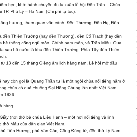
iểm hẹn, khởi hành chuyến đi du xuân lễ hội Đền Trần – Chùa
i TP. Phủ Lý – Hà Nam (Chi phí tự túc).
 dâng hương, tham quan vãn cảnh Đền Thượng, Đền Hạ, Đền
 là đền Thiên Trường (hay đền Thượng), đền Cố Trạch (hay đền
qua hệ thống cổng ngũ môn. Chính nam môn, và Trần Miếu. Qua
hía sau hồ nước là khu đền Thiền Trường. Phía Tây đền Thiên
ạch.
, từ 13 đến 15 tháng Giêng âm lịch hàng năm. Lễ hội mở đầu
 hay còn gọi là Quang Thần tự là một ngôi chùa nổi tiếng nằm ở
Trong chùa có quả chuông Đại Hồng Chung lớn nhất Việt Nam
ăm 1936.
hà hàng.
Giầy (nơi thờ bà chúa Liễu Hạnh – một nơi nổi tiếng và linh
ng thờ Mẫu của dân gian Việt Nam.
phủ Tiên Hương, phủ Vân Các, Công Đồng từ, đền thờ Lý Nam