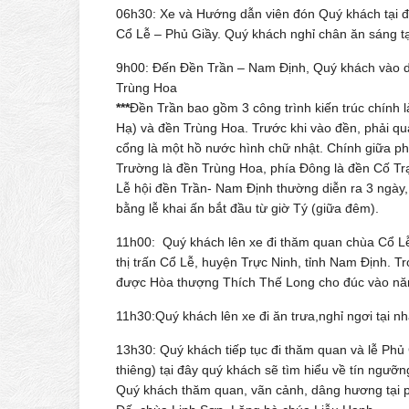
06h30: Xe và Hướng dẫn viên đón Quý khách tại đ
Cổ Lễ – Phủ Giầy. Quý khách nghỉ chân ăn sáng tạ
9h00: Đến Đền Trần – Nam Định, Quý khách vào
Trùng Hoa
***
Đền Trần bao gồm 3 công trình kiến trúc chính
Hạ) và đền Trùng Hoa. Trước khi vào đền, phải 
cổng là một hồ nước hình chữ nhật. Chính giữa p
Trường là đền Trùng Hoa, phía Đông là đền Cố Tr
Lễ hội đền Trần- Nam Định thường diễn ra 3 ngày
bằng lễ khai ấn bắt đầu từ giờ Tý (giữa đêm).
11h00: Quý khách lên xe đi thăm quan chùa Cổ Lễ
thị trấn Cổ Lễ, huyện Trực Ninh, tỉnh Nam Định. 
được Hòa thượng Thích Thế Long cho đúc vào n
11h30:Quý khách lên xe đi ăn trưa,nghỉ ngơi tại n
13h30: Quý khách tiếp tục đi thăm quan và lễ Phủ 
thiêng) tại đây quý khách sẽ tìm hiểu về tín ngưỡ
Quý khách thăm quan, vãn cảnh, dâng hương tại 