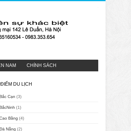
ỀN NAM
CHÍNH SÁCH
ĐIỂM DU LỊCH
Bắc Cạn
(3)
BắcNinh
(1)
Cao Bằng
(4)
Đà Nẵng
(2)