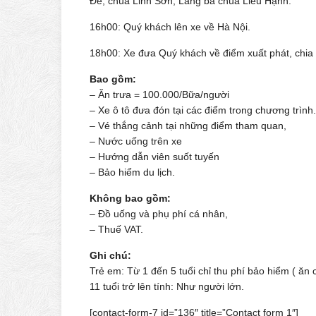
Đế, chùa Linh Sơn, Lăng bà chúa Liễu Hạnh.
16h00: Quý khách lên xe về Hà Nội.
18h00: Xe đưa Quý khách về điểm xuất phát, chia 
Bao gồm:
– Ăn trưa = 100.000/Bữa/người
– Xe ô tô đưa đón tại các điểm trong chương trình.
– Vé thắng cảnh tại những điểm tham quan,
– Nước uống trên xe
– Hướng dẫn viên suốt tuyến
– Bảo hiểm du lịch.
Không bao gồm:
– Đồ uống và phụ phí cá nhân,
– Thuế VAT.
Ghi chú:
Trẻ em: Từ 1 đến 5 tuổi chỉ thu phí bảo hiểm ( ăn c
11 tuổi trở lên tính: Như người lớn.
[contact-form-7 id=”136″ title=”Contact form 1″]