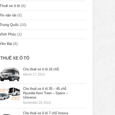
Thuê xe ô tô
(6)
Tin vận tải
(5)
Trung Quốc
(10)
Vĩnh Phúc
(1)
Yên Bái
(8)
THUÊ XE Ô TÔ
Cho thuê xe ô tô 16 chỗ
March 17, 2014
Cho thuê xe ô tô 35 – 45 chỗ
Hyundai Aero Town – Space –
Universe
November 29, 2013
Cho thuê xe ô tô 7 chỗ Innova