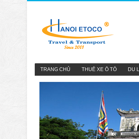
TRANG CHỦ
THUÊ XE Ô TÔ
DU 