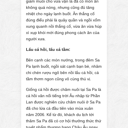
giảm muối cho vừa vặn là đã có món ăn
không quá nóng, nhưng cũng đủ tăng
nhiệt cho ngày lạnh buốt. Ăn thắng cố
đúng điểu phải là quây quần và ngồi xổm
xung quanh nồi thắng cố, vừa ăn vừa húp
xì xụp khói mới đúng phong cách ăn của
người xưa.
Lẩu cá hồi, lẩu cá tầm:
Bên cạnh các món nướng, trong đêm Sa
Pa lạnh buốt, ngồi sát cạnh bạn bè, nhâm
chi chén rượu ngô bên nồi lẩu cá hồi, cá
tầm thơm ngon cũng vô cùng thú vị.
Giống cá hồi được chăm nuôi tại Sa Pa là
cá hồi vân nổi tiếng trời Âu nhập từ Phần
Lan được nghiên cứu chăm nuôi ở Sa Pa
đã cho lứa cá đầu tiên vào mùa xuân
năm 2006. Kể từ đó, khách du lịch tới
thăm Sa Pa đã có cơ hội thưởng thức thứ
tuyệt phẩm thượng hạng Châu Âu ngay