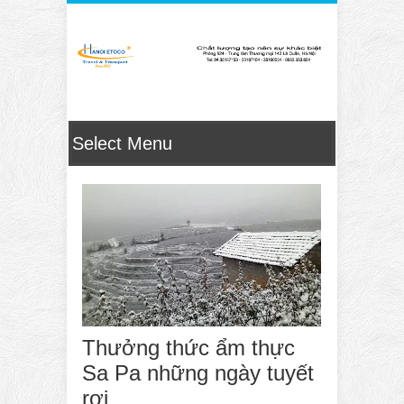
Thưởng thức ẩm thực
Sa Pa những ngày tuyết
rơi