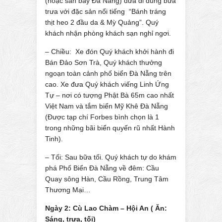
(hoặc sân bay Đà Nẵng) đưa đi dùng bữa
trưa với đặc sản nổi tiếng “Bánh tráng
thịt heo 2 đầu da & Mỳ Quảng”. Quý
khách nhận phòng khách sạn nghỉ ngơi.
– Chiều: Xe đón Quý khách khởi hành đi
Bán Đảo Sơn Trà, Quý khách thưởng
ngoạn toàn cảnh phố biển Đà Nẵng trên
cao. Xe đưa Quý khách viếng Linh Ứng
Tự – nơi có tượng Phật Bà 65m cao nhất
Việt Nam và tắm biển Mỹ Khê Đà Nẵng
(Được tạp chí Forbes bình chọn là 1
trong những bãi biển quyến rũ nhất Hành
Tinh).
– Tối: Sau bữa tối. Quý khách tự do khám
phá Phố Biển Đà Nẵng về đêm: Cầu
Quay sông Hàn, Cầu Rồng, Trung Tâm
Thương Mại…
Ngày 2: Cù Lao Chàm – Hội An ( Ăn:
Sáng, trưa, tối)