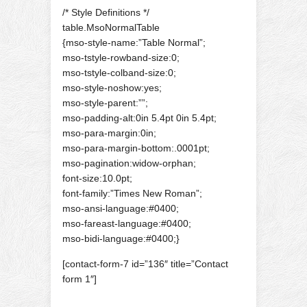
/* Style Definitions */
table.MsoNormalTable
{mso-style-name:”Table Normal”;
mso-tstyle-rowband-size:0;
mso-tstyle-colband-size:0;
mso-style-noshow:yes;
mso-style-parent:””;
mso-padding-alt:0in 5.4pt 0in 5.4pt;
mso-para-margin:0in;
mso-para-margin-bottom:.0001pt;
mso-pagination:widow-orphan;
font-size:10.0pt;
font-family:”Times New Roman”;
mso-ansi-language:#0400;
mso-fareast-language:#0400;
mso-bidi-language:#0400;}
[contact-form-7 id=”136″ title=”Contact
form 1″]