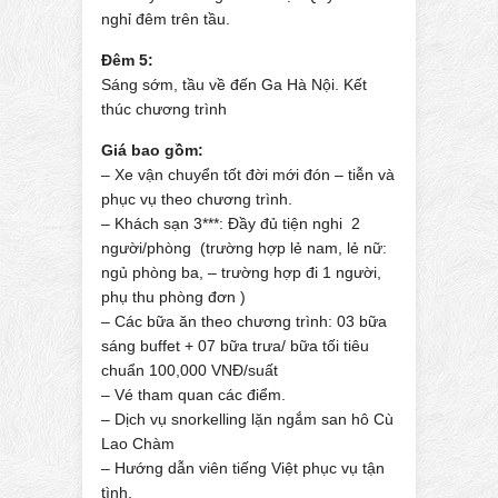
nghỉ đêm trên tầu.
Đêm 5:
Sáng sớm, tầu về đến Ga Hà Nội. Kết
thúc chương trình
Giá bao gồm:
– Xe vận chuyển tốt đời mới đón – tiễn và
phục vụ theo chương trình.
– Khách sạn 3***: Đầy đủ tiện nghi 2
người/phòng (trường hợp lẻ nam, lẻ nữ:
ngủ phòng ba, – trường hợp đi 1 người,
phụ thu phòng đơn )
– Các bữa ăn theo chương trình: 03 bữa
sáng buffet + 07 bữa trưa/ bữa tối tiêu
chuẩn 100,000 VNĐ/suất
– Vé tham quan các điểm.
– Dịch vụ snorkelling lặn ngắm san hô Cù
Lao Chàm
– Hướng dẫn viên tiếng Việt phục vụ tận
tình.