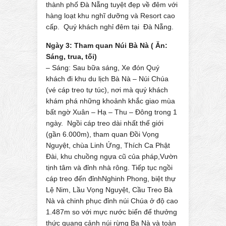
thành phố Đà Nẵng tuyệt đẹp về đêm với
hàng loạt khu nghĩ dưỡng và Resort cao
cấp. Quý khách nghỉ đêm tại Đà Nẵng.
Ngày 3: Tham quan Núi Bà Nà ( Ăn:
Sáng, trua, tối)
– Sáng: Sau bữa sáng, Xe đón Quý
khách đi khu du lịch Bà Nà – Núi Chúa
(vé cáp treo tự túc), nơi mà quý khách
khám phá những khoảnh khắc giao mùa
bất ngờ Xuân – Hạ – Thu – Đông trong 1
ngày. Ngồi cáp treo dài nhất thế giới
(gần 6.000m), tham quan Đồi Vọng
Nguyệt, chùa Linh Ứng, Thích Ca Phật
Đài, khu chuồng ngựa cũ của pháp,Vườn
tịnh tâm và đỉnh nhà rông. Tiếp tục ngồi
cáp treo đến đỉnhNghinh Phong, biệt thự
Lệ Nim, Lầu Vọng Nguyệt, Cầu Treo Bà
Nà và chinh phục đỉnh núi Chúa ở độ cao
1.487m so với mực nước biển để thưởng
thức quang cảnh núi rừng Ba Nà và toàn