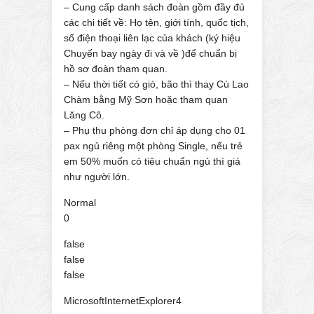
– Cung cấp danh sách đoàn gồm đầy đủ
các chi tiết về: Họ tên, giới tính, quốc tịch,
số điện thoại liên lạc của khách (ký hiệu
Chuyến bay ngày đi và về )để chuẩn bị
hồ sơ đoàn tham quan.
– Nếu thời tiết có gió, bão thì thay Cù Lao
Chàm bằng Mỹ Sơn hoặc tham quan
Lăng Cô.
– Phụ thu phòng đơn chỉ áp dụng cho 01
pax ngủ riêng một phòng Single, nếu trẻ
em 50% muốn có tiêu chuẩn ngủ thì giá
như người lớn.
Normal
0
false
false
false
MicrosoftInternetExplorer4