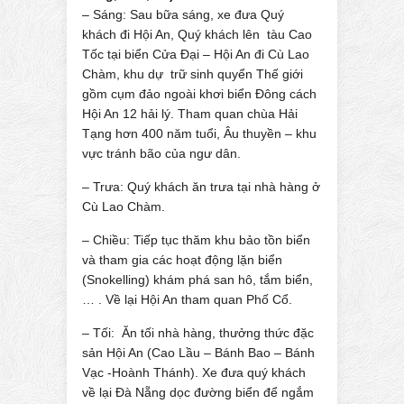
– Sáng: Sau bữa sáng, xe đưa Quý
khách đi Hội An, Quý khách lên tàu Cao
Tốc tại biển Cửa Đại – Hội An đi Cù Lao
Chàm, khu dự trữ sinh quyển Thế giới
gồm cụm đảo ngoài khơi biển Đông cách
Hội An 12 hải lý. Tham quan chùa Hải
Tạng hơn 400 năm tuổi, Âu thuyền – khu
vực tránh bão của ngư dân.
– Trưa: Quý khách ăn trưa tại nhà hàng ở
Cù Lao Chàm.
– Chiều: Tiếp tục thăm khu bảo tồn biển
và tham gia các hoạt động lặn biển
(Snokelling) khám phá san hô, tắm biển,
… . Về lại Hội An tham quan Phố Cổ.
– Tối: Ăn tối nhà hàng, thưởng thức đặc
sản Hội An (Cao Lầu – Bánh Bao – Bánh
Vạc -Hoành Thánh). Xe đưa quý khách
về lại Đà Nẵng dọc đường biển để ngắm