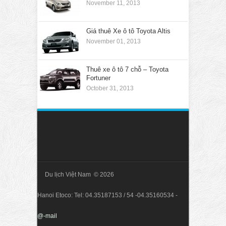
November 11, 2013
Giá thuê Xe ô tô Toyota Altis
November 01, 2013
Thuê xe ô tô 7 chỗ – Toyota
Fortuner
October 31, 2013
Du lịch Việt Nam © 2026
Hanoi Etoco: Tel: 04.35187153 / 54 -04.35160534 -
@-mail