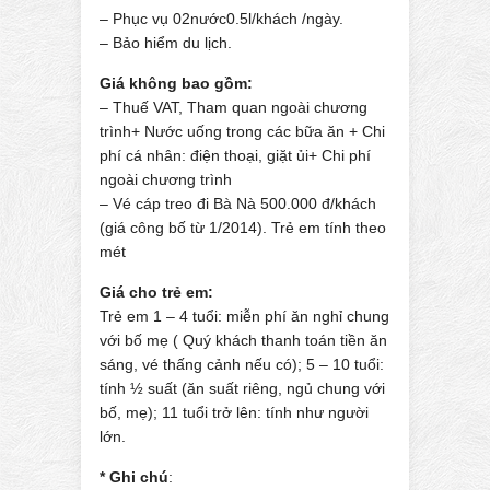
– Phục vụ 02nước0.5l/khách /ngày.
– Bảo hiểm du lịch.
Giá không bao gồm:
– Thuế VAT, Tham quan ngoài chương
trình+ Nước uống trong các bữa ăn + Chi
phí cá nhân: điện thoại, giặt ủi+ Chi phí
ngoài chương trình
– Vé cáp treo đi Bà Nà 500.000 đ/khách
(giá công bố từ 1/2014). Trẻ em tính theo
mét
Giá cho trẻ em:
Trẻ em 1 – 4 tuổi: miễn phí ăn nghỉ chung
với bố mẹ ( Quý khách thanh toán tiền ăn
sáng, vé thấng cảnh nếu có); 5 – 10 tuổi:
tính ½ suất (ăn suất riêng, ngủ chung với
bố, mẹ); 11 tuổi trở lên: tính như người
lớn.
* Ghi chú
: