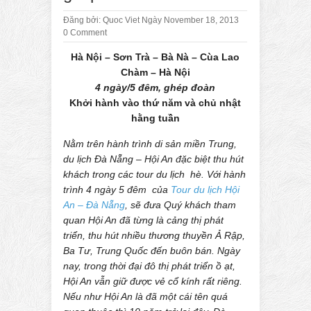
Đăng bởi:
Quoc Viet
Ngày November 18, 2013
0 Comment
Hà Nội – Sơn Trà – Bà Nà – Cùa Lao
Chàm – Hà Nội
4 ngày/5 đêm, ghép đoàn
Khởi hành vào thứ năm và chủ nhật
hằng tuần
Nằm trên hành trình di sản miền Trung,
du lịch Đà Nẵng – Hội An đặc biệt thu hút
khách trong các tour du lịch hè. Với hành
trình 4 ngày 5 đêm của
Tour du lịch Hội
An – Đà Nẵng
, sẽ đưa Quý khách tham
quan Hội An đã từng là cảng thị phát
triển, thu hút nhiều thương thuyền Ả Rập,
Ba Tư, Trung Quốc đến buôn bán. Ngày
nay, trong thời đại đô thị phát triển ồ ạt,
Hội An vẫn giữ được vẻ cổ kính rất riêng.
Nếu như Hội An là đã một cái tên quá