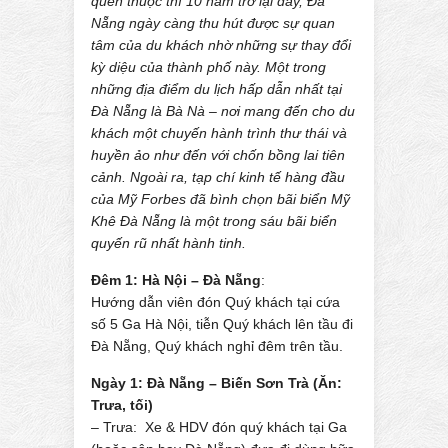
quen thuộc thì 10 năm trở lại đây, Đà
Nẵng ngày càng thu hút được sự quan
tâm của du khách nhờ những sự thay đổi
kỳ diệu của thành phố này. Một trong
những địa điểm du lịch hấp dẫn nhất tại
Đà Nẵng là Bà Nà – nơi mang đến cho du
khách một chuyến hành trình thư thái và
huyền ảo như đến với chốn bồng lai tiên
cảnh. Ngoài ra, tạp chí kinh tế hàng đầu
của Mỹ Forbes đã bình chọn bãi biển Mỹ
Khê Đà Nẵng là một trong sáu bãi biển
quyến rũ nhất hành tinh.
Đêm 1: Hà Nội – Đà Nẵng
:
Hướng dẫn viên đón Quý khách tại cứa
số 5 Ga Hà Nội, tiễn Quý khách lên tầu đi
Đà Nẵng, Quý khách nghỉ đêm trên tầu.
Ngày 1: Đà Nẵng – Biến Sơn Trà (Ăn:
Trưa, tối)
– Trưa: Xe & HDV đón quý khách tại Ga