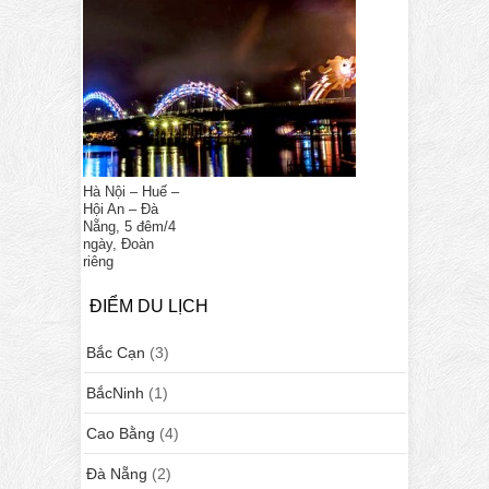
Hà Nội – Huế –
Hội An – Đà
Nẵng, 5 đêm/4
ngày, Đoàn
riêng
ĐIỂM DU LỊCH
Bắc Cạn
(3)
BắcNinh
(1)
Cao Bằng
(4)
Đà Nẵng
(2)