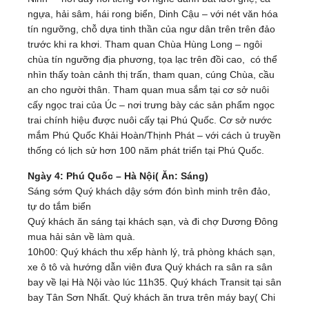
ngựa, hải sâm, hái rong biển, Dinh Cậu – với nét văn hóa
tín ngưỡng, chỗ dựa tinh thần của ngư dân trên trên đảo
trước khi ra khơi. Tham quan Chùa Hùng Long – ngôi
chùa tín ngưỡng địa phương, tọa lạc trên đồi cao, có thể
nhìn thấy toàn cảnh thị trấn, tham quan, cúng Chùa, cầu
an cho người thân. Tham quan mua sắm tại cơ sở nuôi
cấy ngọc trai của Úc – nơi trưng bày các sản phẩm ngọc
trai chính hiệu được nuôi cấy tại Phú Quốc. Cơ sở nước
mắm Phú Quốc Khải Hoàn/Thịnh Phát – với cách ủ truyền
thống có lịch sử hơn 100 năm phát triển tại Phú Quốc.
Ngày 4: Phú Quốc – Hà Nội( Ăn: Sáng)
Sáng sớm Quý khách dậy sớm đón bình minh trên đảo,
tự do tắm biển
Quý khách ăn sáng tại khách sạn, và đi chợ Dương Đông
mua hải sản về làm quà.
10h00: Quý khách thu xếp hành lý, trả phòng khách sạn,
xe ô tô và hướng dẫn viên đưa Quý khách ra sân ra sân
bay về lại Hà Nội vào lúc 11h35. Quý khách Transit tại sân
bay Tân Sơn Nhất. Quý khách ăn trưa trên máy bay( Chi