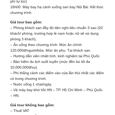
phí tự túc)
16h00: Máy bay hạ cánh xuống san bay Nội Bài. Kết thúc
chương trình.
Giá tour bao gồm:
– Phòng khách sạn đầy đủ tiện nghi tiêu chuẩn 3 sao (02
khách/ phòng, trường hợp lẻ nam hoặc nữ sẽ sử dụng
phòng 3 khách).
– Ăn uống theo chương trình: Mức ăn chính:
120,000đ/người/bữa. Mức ăn phụ: Tại khách sạn.
– Hướng dẫn viên nhiệt tình, kinh nghiệm tại Phú Quốc.
– Bảo hiểm du lịch suốt tuyến (mức đền bù tối đa
10,000,000đ/vụ).
– Phí thắng cảnh các điểm vào cửa lần thứ nhất các điểm
có trong chương trình.
– Nước uống 1 chai/ngày.
– Vé máy bay khứ hồi HN – TP. Hồ Chí Minh – Phú Quốc
– HN.
Giá tour không bao gồm:
– Thuế VAT