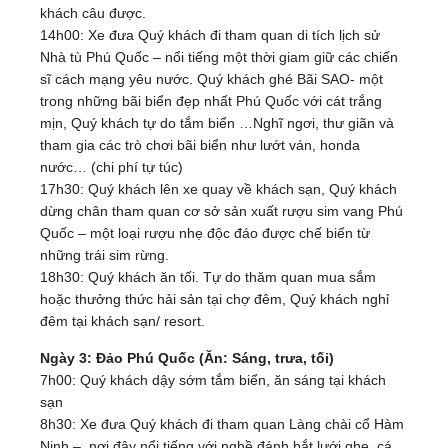
khách câu được.
14h00: Xe đưa Quý khách đi tham quan di tích lịch sử
Nhà tù Phú Quốc – nổi tiếng một thời giam giữ các chiến
sĩ cách mạng yêu nước. Quý khách ghé Bãi SAO- một
trong những bãi biển đẹp nhất Phú Quốc với cát trắng
mịn, Quý khách tự do tắm biển …Nghĩ ngơi, thư giãn và
tham gia các trò chơi bãi biển như lướt ván, honda
nước… (chi phí tự túc)
17h30: Quý khách lên xe quay về khách sạn, Quý khách
dừng chân tham quan cơ sở sản xuất rượu sim vang Phú
Quốc – một loại rượu nhẹ độc đáo được chế biến từ
những trái sim rừng.
18h30: Quý khách ăn tối. Tự do thăm quan mua sắm
hoặc thưởng thức hải sản tại chợ đêm, Quý khách nghỉ
đêm tại khách sạn/ resort.
Ngày 3: Đảo Phú Quốc (Ăn: Sáng, trưa, tối)
7h00: Quý khách dậy sớm tắm biển, ăn sáng tại khách
sạn
8h30: Xe đưa Quý khách đi tham quan Làng chài cổ Hàm
Ninh – nơi đây nổi tiếng với nghề đánh bắt lưới ghẹ, cá