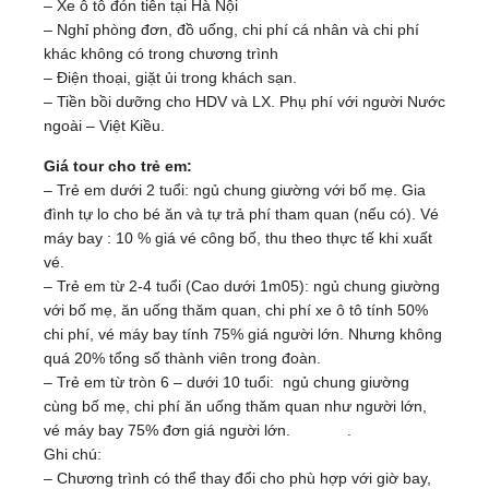
– Xe ô tô đón tiễn tại Hà Nội
– Nghỉ phòng đơn, đồ uống, chi phí cá nhân và chi phí
khác không có trong chương trình
– Điện thoại, giặt ủi trong khách sạn.
– Tiền bồi dưỡng cho HDV và LX. Phụ phí với người Nước
ngoài – Việt Kiều.
Giá tour cho trẻ em:
– Trẻ em dưới 2 tuổi: ngủ chung giường với bố mẹ. Gia
đình tự lo cho bé ăn và tự trả phí tham quan (nếu có). Vé
máy bay : 10 % giá vé công bố, thu theo thực tế khi xuất
vé.
– Trẻ em từ 2-4 tuổi (Cao dưới 1m05): ngủ chung giường
với bố mẹ, ăn uống thăm quan, chi phí xe ô tô tính 50%
chi phí, vé máy bay tính 75% giá người lớn. Nhưng không
quá 20% tổng số thành viên trong đoàn.
– Trẻ em từ tròn 6 – dưới 10 tuổi: ngủ chung giường
cùng bố mẹ, chi phí ăn uống thăm quan như người lớn,
vé máy bay 75% đơn giá người lớn. .
Ghi chú:
– Chương trình có thể thay đổi cho phù hợp với giờ bay,