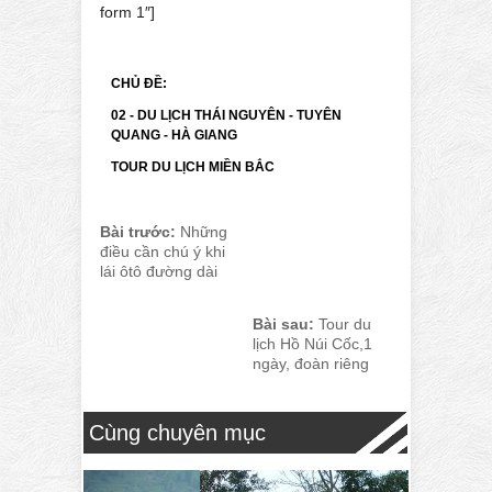
form 1″]
CHỦ ĐỀ:
02 - DU LỊCH THÁI NGUYÊN - TUYÊN
QUANG - HÀ GIANG
TOUR DU LỊCH MIỀN BẮC
Bài trước:
Những
điều cần chú ý khi
lái ôtô đường dài
Bài sau:
Tour du
lịch Hồ Núi Cốc,1
ngày, đoàn riêng
Cùng chuyên mục