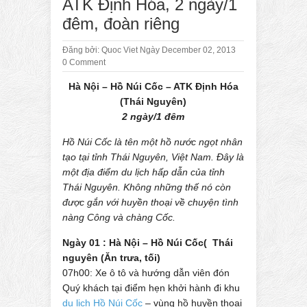
ATK Định Hóa, 2 ngày/1
đêm, đoàn riêng
Đăng bởi:
Quoc Viet
Ngày December 02, 2013
0 Comment
Hà Nội – Hồ Núi Cốc – ATK Định Hóa
(Thái Nguyên)
2 ngày/1 đêm
Hồ Núi Cốc là tên một hồ nước ngọt nhân
tạo tại tỉnh Thái Nguyên, Việt Nam. Đây là
một địa điểm du lịch hấp dẫn của tỉnh
Thái Nguyên. Không những thế nó còn
được gắn với huyền thoại về chuyện tình
nàng Công và chàng Cốc.
Ngày 01 : Hà Nội – Hồ Núi Cốc( Thái
nguyên (Ăn trưa, tối)
07h00: Xe ô tô và hướng dẫn viên đón
Quý khách tại điểm hẹn khởi hành đi khu
du lịch Hồ Núi Cốc
– vùng hồ huyền thoại