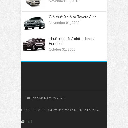
November 11, 2013
Giá thuê Xe ô tô Toyota Altis
November 01, 2013
Thuê xe ô tô 7 chỗ – Toyota
Fortuner
October 31, 2013
Du lịch Việt Nam © 2026
Hanoi Etoco: Tel: 04.35187153 / 54 -04.35160534 -
@-mail