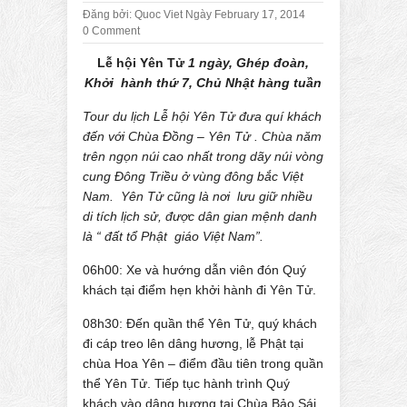
Đăng bởi:
Quoc Viet
Ngày February 17, 2014
0 Comment
Lễ hội Yên Tử
1 ngày, Ghép đoàn,
Khởi hành thứ 7, Chủ Nhật hàng tuần
Tour du lịch Lễ hội Yên Tử đưa quí khách
đến với Chùa Đồng – Yên Tử . Chùa năm
trên ngọn núi cao nhất trong dãy núi vòng
cung Đông Triều ở vùng đông bắc Việt
Nam. Yên Tử cũng là nơi lưu giữ nhiều
di tích lịch sử, được dân gian mệnh danh
là “ đất tổ Phật giáo Việt Nam”.
06h00: Xe và hướng dẫn viên đón Quý
khách tại điểm hẹn khởi hành đi Yên Tử.
08h30: Đến quần thể Yên Tử, quý khách
đi cáp treo lên dâng hương, lễ Phật tại
chùa Hoa Yên – điểm đầu tiên trong quần
thể Yên Tử. Tiếp tục hành trình Quý
khách vào dâng hương tại Chùa Bảo Sái