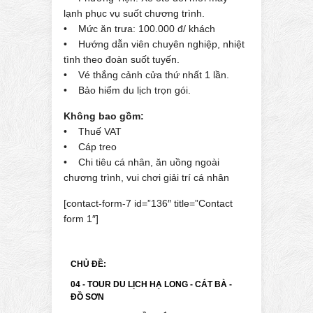
lạnh phục vụ suốt chương trình.
• Mức ăn trưa: 100.000 đ/ khách
• Hướng dẫn viên chuyên nghiệp, nhiệt
tình theo đoàn suốt tuyến.
• Vé thắng cảnh cửa thứ nhất 1 lần.
• Bảo hiểm du lịch trọn gói.
Không bao gồm:
• Thuế VAT
• Cáp treo
• Chi tiêu cá nhân, ăn uồng ngoài
chương trình, vui chơi giải trí cá nhân
[contact-form-7 id=”136″ title=”Contact
form 1″]
CHỦ ĐỀ:
04 - TOUR DU LỊCH HẠ LONG - CÁT BÀ -
ĐỒ SƠN