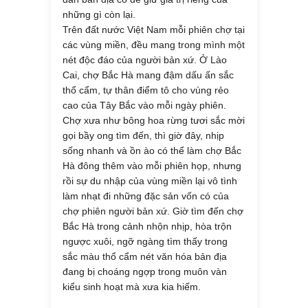
những gì còn lại.
Trên đất nước Việt Nam mỗi phiên chợ tại
các vùng miền, đều mang trong mình một
nét độc đáo của người bản xứ. Ở Lào
Cai, chợ Bắc Hà mang đậm dấu ấn sắc
thổ cẩm, tự thân điểm tô cho vùng rẻo
cao của Tây Bắc vào mỗi ngày phiên.
Chợ xưa như bông hoa rừng tươi sắc mời
gọi bầy ong tìm đến, thì giờ đây, nhịp
sống nhanh và ồn ào có thể làm chợ Bắc
Hà đông thêm vào mỗi phiên họp, nhưng
rồi sự du nhập của vùng miền lại vô tình
làm nhạt đi những đặc sản vốn có của
chợ phiên người bản xứ. Giờ tìm đến chợ
Bắc Hà trong cảnh nhộn nhịp, hòa trộn
ngược xuôi, ngỡ ngàng tìm thấy trong
sắc màu thổ cẩm nét văn hóa bản địa
đang bị choáng ngợp trong muôn vàn
kiểu sinh hoạt mà xưa kia hiếm.