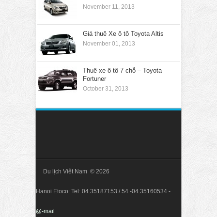
November 11, 2013
Giá thuê Xe ô tô Toyota Altis
November 01, 2013
Thuê xe ô tô 7 chỗ – Toyota
Fortuner
October 31, 2013
Du lịch Việt Nam © 2026
Hanoi Etoco: Tel: 04.35187153 / 54 -04.35160534 -
@-mail