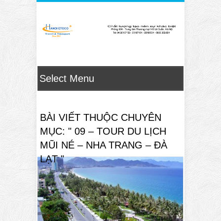
BÀI VIẾT THUỘC CHUYÊN
MỤC: " 09 – TOUR DU LỊCH
MŨI NÉ – NHA TRANG – ĐÀ
LẠT "